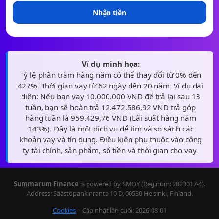
Nhận tiền
Ví dụ minh họa:
Tỷ lệ phần trăm hàng năm có thể thay đổi từ 0% đến
427%. Thời gian vay từ 62 ngày đến 20 năm. Ví dụ đại
diện: Nếu bạn vay 10.000.000 VND để trả lại sau 13
tuần, bạn sẽ hoàn trả 12.472.586,92 VND trả góp
hàng tuần là 959.429,76 VND (Lãi suất hàng năm
143%). Đây là một dịch vụ để tìm và so sánh các
khoản vay và tín dụng. Điều kiện phụ thuộc vào công
ty tài chính, sản phẩm, số tiền và thời gian cho vay.
Summarum Finance
is powered by SMOY (Reg.num: 2823017-4).
Address: Säästöpankinranta 10 D, 00530 Helsinki, Finland.
Cookies
– Cập nhật lần cuối: 2026-08-01